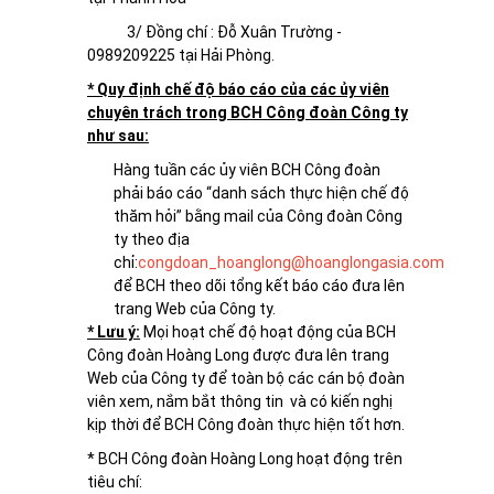
3/ Đồng chí : Đỗ Xuân Trường -
0989209225 tại Hải Phòng.
* Quy định chế độ báo cáo của các ủy viên
chuyên trách trong BCH Công đoàn Công ty
như sau:
Hàng tuần các ủy viên BCH Công đoàn
phải báo cáo “danh sách thực hiện chế độ
thăm hỏi” bằng mail của Công đoàn Công
ty theo địa
chỉ:
congdoan_hoanglong@hoanglongasia.com
để BCH theo dõi tổng kết báo cáo đưa lên
trang Web của Công ty.
* Lưu ý:
Mọi hoạt chế độ hoạt động của BCH
Công đoàn Hoàng Long được đưa lên trang
Web của Công ty để toàn bộ các cán bộ đoàn
viên xem, nắm bắt thông tin và có kiến nghị
kịp thời để BCH Công đoàn thực hiện tốt hơn.
* BCH Công đoàn Hoàng Long hoạt động trên
tiêu chí: