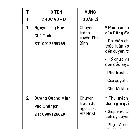
T
HỌ TÊN
VÙNG
T
CHỨC VỤ - ĐT
QUẢN LÝ
1
Nguyễn Thị Huệ
Chuyên
* Phụ trách
trách
của Công đo
Chủ Tịch
tuyến Thái
- Đại diện 
Bình
ĐT: 0912295769
thảo luận v
đến quyền, t
- Tổ chức vi
đôn đốc việc
- Phụ trách c
- Giải quyết 
- Chủ tài kho
2
Dương Quang Minh
Chuyên
* Phụ trách
trách đội
tham gia quả
Phó Chủ tịch
ngũ lái xe
- Giúp việc 
HP-HCM.
ĐT: 0989128629
tịch ủy quyền
- Phụ trách 