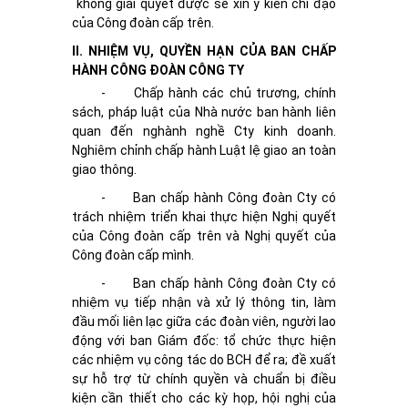
không giải quyết được sẽ xin ý kiến chỉ đạo
của Công đoàn cấp trên.
II. NHIỆM VỤ, QUYỀN HẠN CỦA BAN CHẤP
HÀNH CÔNG ĐOÀN CÔNG TY
-
Chấp hành các chủ trương, chính
sách, pháp luật của Nhà nước ban hành liên
quan đến nghành nghề Cty kinh doanh.
Nghiêm chỉnh chấp hành Luật lệ giao an toàn
giao thông.
-
Ban chấp hành Công đoàn Cty có
trách nhiệm triển khai thực hiện Nghị quyết
của Công đoàn cấp trên và Nghị quyết của
Công đoàn cấp mình.
-
Ban chấp hành Công đoàn Cty có
nhiệm vụ tiếp nhận và xử lý thông tin, làm
đầu mối liên lạc giữa các đoàn viên, người lao
động với ban Giám đốc: tổ chức thực hiện
các nhiệm vụ công tác do BCH để ra; đề xuất
sự hỗ trợ từ chính quyền và chuẩn bị điều
kiện cần thiết cho các kỳ họp, hội nghị của