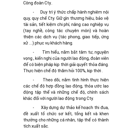
Công đoàn Cty..
-
Duy trì ý thức chấp hành nghiêm nội
quy, quy chế Cty. Giữ gìn thương hiệu, bảo vệ
tài sản, tiết kiệm chi phí, nâng cao nghiệp vụ
(tay nghề, công tác chuyên môn) và hoàn
thiện các dịch vụ (tác phong, giao tiếp, ứng
xử ….) phục vụ khách hàng.
-
Tìm hiểu, nắm bắt tâm tư, nguyện
vọng , kiến nghị của người lao động, đoàn viên
để có biện pháp kịp thời giải quyết thỏa đáng.
Thực hiện chế độ thăm hỏi 100%, kịp thời .
-
Theo dõi, nắm tình hình thực hiện
các chế độ hợp đồng lao động, thỏa ước lao
động tập thể và những chế độ, chính sách
khác đối với người lao động trong Cty.
-
Xây dựng dự thảo kế hoạch thi đua,
đề xuất tổ chức sơ kết, tổng kết và khen
thưởng cho những cá nhân, tập thể có thành
tích xuất sắc.