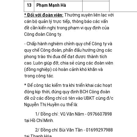
13
Phạm Mạnh Hà
* Đối với đoàn viên:
Thường xuyên liên lạc với
cán bộ quản lý trực tiếp, thông báo các vấn
đề cần kiến nghị trong phạm vi quy định của
Công đoàn Công ty.
- Chấp hành nghiêm chỉnh quy chế Công ty và
quy chế Công đoàn, phấn đấu hưởng ứng các
phong trào thi đua để đạt được thành tích
cao. Luôn giúp đỡ, chia sẻ cùng các đoàn viên
(đồng nghiệp) có hoàn cảnh khó khăn và
trong công tác.
* Để công tác kiểm tra khi triển khai các hoạt
động kịp thời, đúng quy định BCH Công đoàn
đề cử các đồng chí có tên vào UBKT cùng đ/c
Nguyễn Thị Huyền cụ thể là:
1/ Đồng chí : Vũ Văn Năm - 0976607898
tại Hồ Chí Minh.
2/ Đồng chí: Bùi Văn Tần - 01699297988
tại Thanh Hóa