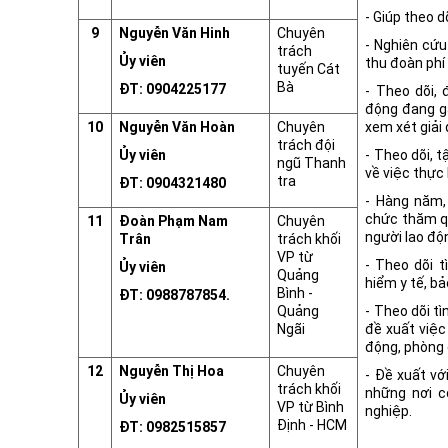
- Giúp theo d
9
Nguyễn Văn Hinh
Chuyên
- Nghiên cứu
trách
Ủy viên
thu đoàn phí
tuyến Cát
Bà
ĐT: 0904225177
- Theo dõi,
động đang g
10
Nguyễn Văn Hoàn
Chuyên
xem xét giải 
trách đội
Ủy viên
- Theo dõi, 
ngũ Thanh
về việc thực 
tra
ĐT: 0904321480
- Hàng năm,
chức thăm qu
11
Đoàn Phạm Nam
Chuyên
người lao độ
Trân
trách khối
VP từ
- Theo dõi t
Ủy viên
Quảng
hiểm y tế, bả
Bình -
ĐT: 0988787854.
Quảng
- Theo dõi t
Ngãi
đề xuất việc
động, phòng 
12
Nguyễn Thị Hoa
Chuyên
- Đề xuất với
trách khối
những nơi c
Ủy viên
VP từ Bình
nghiệp.
Định - HCM
ĐT: 0982515857