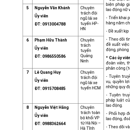
biện pháp gi
5
Nguyễn Văn Khánh
Chuyên
lao động nữ 
trách đội
Ủy viên
- Triển khai 
ngũ lái xe
hàng năm cho
tuyến HP-
ĐT: 0913004788
HN
- Đề xuất kị
- Theo dõi t
6
Phạm Hữu Thành
Chuyên
đề xuất việc
trách
Ủy viên
động, phòng 
tuyến
Quảng
ĐT: 0986550586
*
Các ủy viê
Ninh
đoàn viên, 
phân công (t
7
Lê Quang Huy
Chuyên
- Tuyên truy
trách đội
Ủy viên
vụ, quyền lợi
ngũ lái xe
những quy đị
tuyến HCM
ĐT: 0915708485
- Tuyên tru
pháp luật c
lao động.
8
Nguyễn Việt Hằng
Chuyên
trách toàn
- Phối hợp 
Ủy viên
bộ khối VP
lao động, đoà
từ Hà Nội –
ĐT: 0988362664
- Theo dõi v
Hà Tĩnh