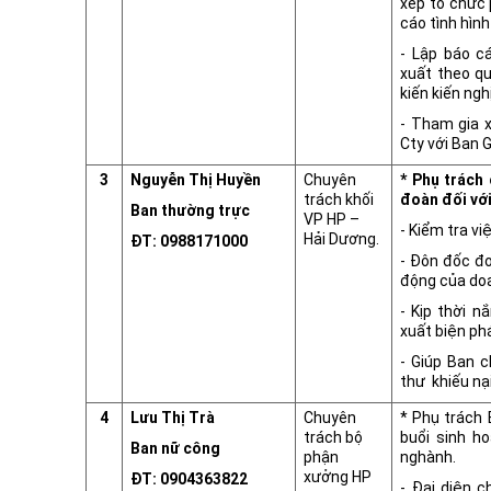
xếp tổ chức 
cáo tình hìn
- Lập báo c
xuất theo q
kiến kiến ngh
- Tham gia 
Cty với Ban 
3
Nguyễn Thị Huyền
Chuyên
* Phụ trách
trách khối
đoàn đối với
Ban thường trực
VP HP –
- Kiểm tra vi
Hải Dương.
ĐT: 0988171000
- Đôn đốc đo
động của do
- Kịp thời 
xuất biện phá
- Giúp Ban c
thư khiếu nại
4
Lưu Thị Trà
Chuyên
* Phụ trách 
trách bộ
buổi sinh h
Ban nữ công
phận
nghành.
xưởng HP
ĐT: 0904363822
- Đại diện 